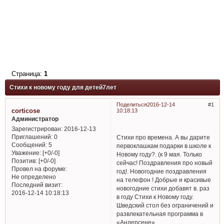
Страница:
1
Стихи к новому году для детей7лет
Поделиться
2016-12-14
1
corticose
10:18:13
Администратор
Зарегистрирован
: 2016-12-13
Приглашений:
0
Стихи про времена. А вы дарите
Сообщений:
5
первоклашкам подарки в школе к
Уважение:
[+0/-0]
Новому году?. (к 9 мая. Только
Позитив:
[+0/-0]
сейчас! Поздравления про новый
Провел на форуме:
год!. Новогодние поздравления
Не определено
на телефон ! Добрые и красивые
Последний визит:
новогодние стихи добавят в. раз
2016-12-14 10:18:13
в году Стихи к Новому году.
Шведский стол без ограничений и
развлекательная программа в
«Андерсене»