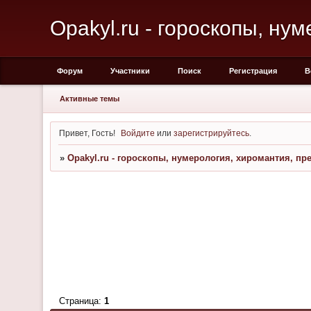
Opakyl.ru - гороскопы, ну
Форум
Участники
Поиск
Регистрация
В
Активные темы
Привет, Гость!
Войдите
или
зарегистрируйтесь
.
»
Opakyl.ru - гороскопы, нумерология, хиромантия, пр
Страница:
1