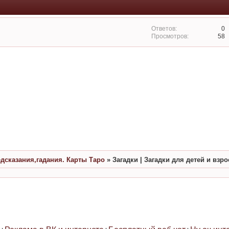
0
58
едсказания,гадания. Карты Таро
»
Загадки | Загадки для детей и взр