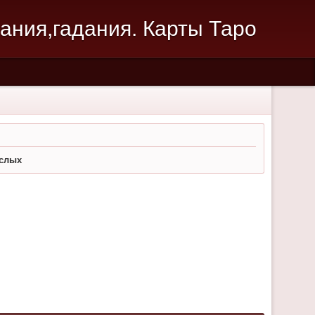
зания,гадания. Карты Таро
ослых