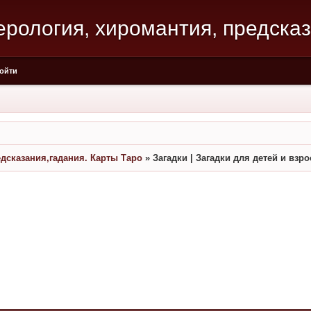
мерология, хиромантия, предска
ойти
едсказания,гадания. Карты Таро
»
Загадки | Загадки для детей и взр