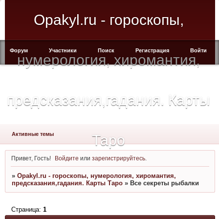
Opakyl.ru - гороскопы,
Форум
Участники
Поиск
Регистрация
Войти
нумерология, хиромантия,
предсказания,гадания. Карты
Активные темы
Таро
Привет, Гость!
Войдите
или
зарегистрируйтесь
.
»
Opakyl.ru - гороскопы, нумерология, хиромантия,
предсказания,гадания. Карты Таро
»
Все секреты рыбалки
Страница:
1