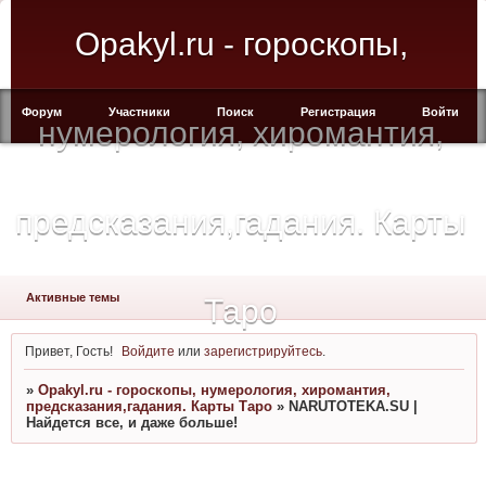
Opakyl.ru - гороскопы,
Форум
Участники
Поиск
Регистрация
Войти
нумерология, хиромантия,
предсказания,гадания. Карты
Активные темы
Таро
Привет, Гость!
Войдите
или
зарегистрируйтесь
.
»
Opakyl.ru - гороскопы, нумерология, хиромантия,
предсказания,гадания. Карты Таро
»
NARUTOTEKA.SU |
Найдется все, и даже больше!