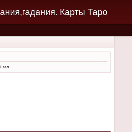
зания,гадания. Карты Таро
й зал