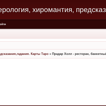
мерология, хиромантия, предска
ойти
едсказания,гадания. Карты Таро
»
Прадар Холл - ресторан, банкетны