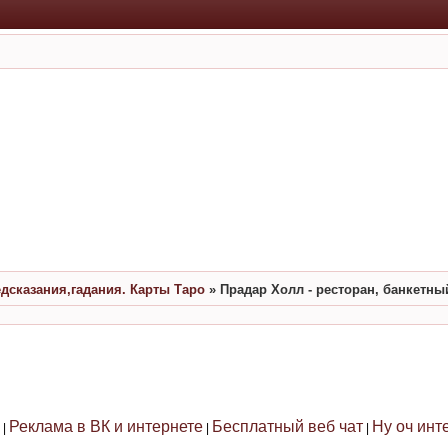
едсказания,гадания. Карты Таро
»
Прадар Холл - ресторан, банкетны
Реклама в ВК и интернете
Бесплатный веб чат
Ну оч инт
|
|
|