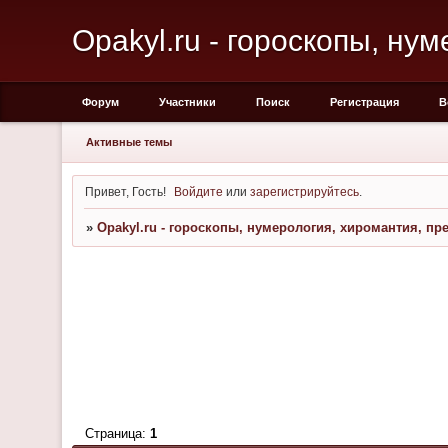
Opakyl.ru - гороскопы, ну
Форум
Участники
Поиск
Регистрация
В
Активные темы
Привет, Гость!
Войдите
или
зарегистрируйтесь
.
»
Opakyl.ru - гороскопы, нумерология, хиромантия, пр
Страница:
1